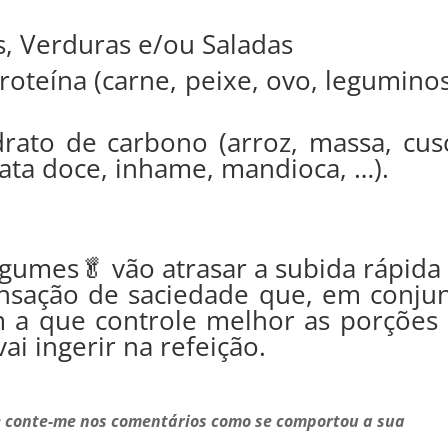
 Verduras e/ou Saladas
roteína (carne, peixe, ovo, legumino
ato de carbono (arroz, massa, cus
tata doce, inhame, mandioca, …).
egumes🥬 vão atrasar a subida rápida
ensação de saciedade que, em conju
m a que controle melhor as porções
ai ingerir na refeição.
e conte-me nos comentários como se comportou a sua