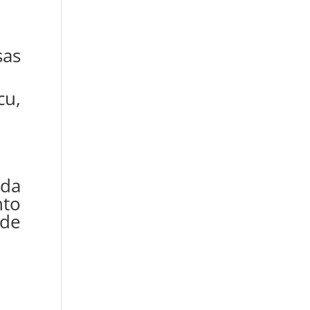
sas
cu,
 da
nto
 de