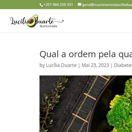
+351 966 250 351
geral@nutricionistaluciliadu
Qual a ordem pela qua
by
Lucília Duarte
|
Mai 23, 2023
|
Diabete