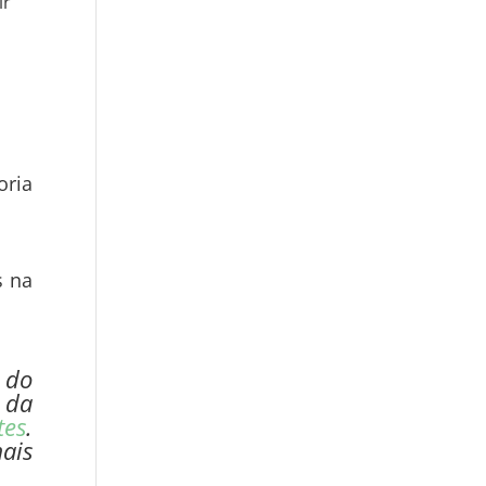
ir
ria
s na
 do
 da
tes
.
ais