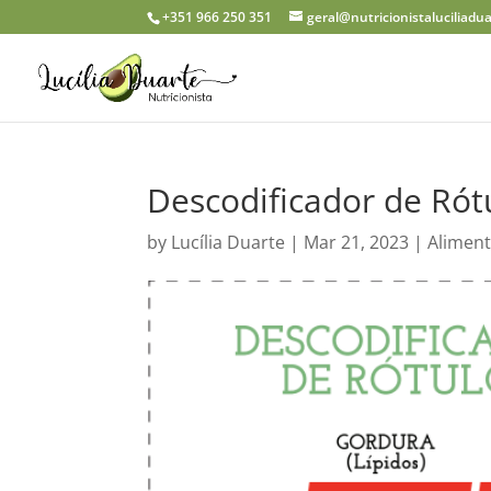
+351 966 250 351
geral@nutricionistaluciliadu
Descodificador de Rót
by
Lucília Duarte
|
Mar 21, 2023
|
Alimen