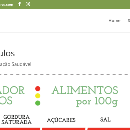
arte.com
Home
ulos
tação Saudável