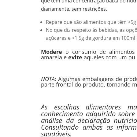
que tem uma concentração baixa do nutr
diariamente, sem restrições.
Repare que são alimentos que têm <5g
No que diz respeito ás bebidas, as op
açúcares e <1,5g de gordura em 100ml 
Modere
o consumo de alimentos e
amarela e
evite
aqueles com um ou m
NOTA
: Algumas embalagens de produ
parte frontal do produto, tornando m
As escolhas alimentares ma
conhecimento adquirido sobre
análise da declaração nutric
Consultando ambas as informa
saudáveis.