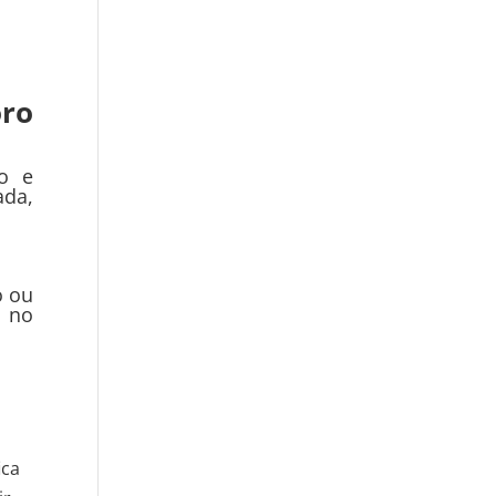
ro
o e
ada,
o ou
a no
ica