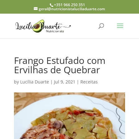
+351 966 250 351
geral@nutricionistaluciliaduarte.com
Frango Estufado com
Ervilhas de Quebrar
by
Lucília Duarte
|
Jul 9, 2021
|
Receitas