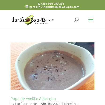
+351 966 250 351
geral@nutricionistaluciliaduarte.com
Papa de Avelã e Alfarroba
by
Lucília Duarte
|
Abr 16, 2023
|
Receitas