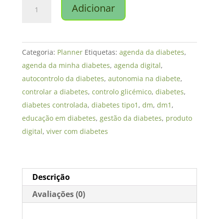
Quantidade
Adicionar
de
A
Agenda
Categoria:
Planner
Etiquetas:
agenda da diabetes
,
da
agenda da minha diabetes
,
agenda digital
,
minha
autocontrolo da diabetes
,
autonomia na diabete
,
Diabetes
controlar a diabetes
,
controlo glicémico
,
diabetes
,
diabetes controlada
,
diabetes tipo1
,
dm
,
dm1
,
educação em diabetes
,
gestão da diabetes
,
produto
digital
,
viver com diabetes
Descrição
Avaliações (0)