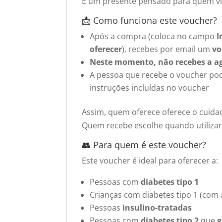
É um presente pensado para quem viv
📩 Como funciona este voucher?
Após a compra (coloca no campo
I
oferecer
), recebes por email um
vo
Neste momento, não recebes a a
A pessoa que recebe o voucher p
instruções incluídas no voucher
Assim, quem oferece oferece o cuida
Quem recebe escolhe quando utilizar
👥 Para quem é este voucher?
Este voucher é ideal para oferecer a:
Pessoas com
diabetes tipo 1
Crianças com diabetes tipo 1 (com 
Pessoas
insulino-tratadas
Pessoas com
diabetes tipo 2
que
g