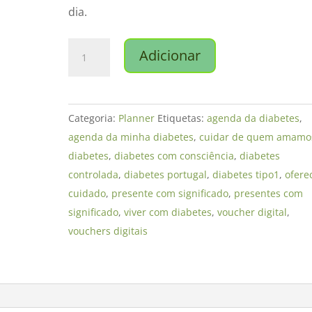
dia.
Quantidade
Adicionar
de
Voucher
-
Categoria:
Planner
Etiquetas:
agenda da diabetes
,
A
agenda da minha diabetes
,
cuidar de quem amamo
Agenda
diabetes
,
diabetes com consciência
,
diabetes
da
controlada
,
diabetes portugal
,
diabetes tipo1
,
ofere
Minha
cuidado
,
presente com significado
,
presentes com
Diabetes
significado
,
viver com diabetes
,
voucher digital
,
vouchers digitais