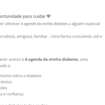
rtunidade para cuidar 💙
uer oferecer
A agenda da minha diabetes
a alguém especial
orado(a), amigo(a), familiar… Uma forma consciente, útil e
recer acesso à
A agenda da minha diabetes
, uma
juda a:
rtante sobre a diabetes
icémico
isões
a e confiança