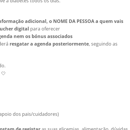
e a diabetes todos os dias.
nformação adicional, o NOME DA PESSOA a quem vais
ucher digital
para oferecer
genda nem os bónus associados
oderá
resgatar a agenda posteriormente
, seguindo as
do.
 🤍
apoio dos pais/cuidadores)
ostam de registar
as suas glicemias, alimentação, dúvidas