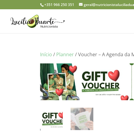
+351 966 250 351
geral@nutricionistaluciliadu
Início
/
Planner
/ Voucher – A Agenda da 