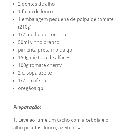
2 dentes de alho
1 folha de louro
1 embalagem pequena de polpa de tomate
(210g)
1/2 molho de coentros
50ml vinho branco
pimenta preta moída qb
150g mistura de alfaces
100g tomate cherry
2 c. sopa azeite
1/2 c. café sal
oregãos qb
Preparação:
Leve ao lume um tacho com a cebola e o
alho picados, louro, azeite e sal.