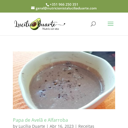
+351 966 250 351
geral@nutricionistaluciliaduarte.com
Papa de Avelã e Alfarroba
by
Lucília Duarte
|
Abr 16, 2023
|
Receitas