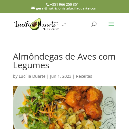
+351 966 250 351
geral@nutricionistaluciliaduarte.com
Almôndegas de Aves com
Legumes
by
Lucília Duarte
|
Jun 1, 2023
|
Receitas