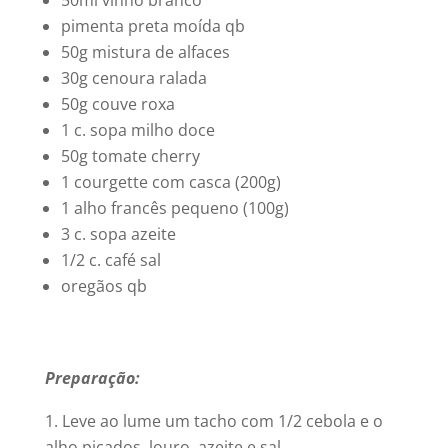
pimenta preta moída qb
50g mistura de alfaces
30g cenoura ralada
50g couve roxa
1 c. sopa milho doce
50g tomate cherry
1 courgette com casca (200g)
1 alho francês pequeno (100g)
3 c. sopa azeite
1/2 c. café sal
oregãos qb
Preparação:
Leve ao lume um tacho com 1/2 cebola e o
alho picados, louro, azeite e sal.